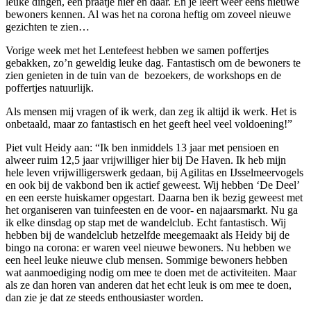
leuke dingen, een praatje hier en daar. En je leert weer eens nieuwe
bewoners kennen. Al was het na corona heftig om zoveel nieuwe
gezichten te zien…
Vorige week met het Lentefeest hebben we samen poffertjes
gebakken, zo’n geweldig leuke dag. Fantastisch om de bewoners te
zien genieten in de tuin van de bezoekers, de workshops en de
poffertjes natuurlijk.
Als mensen mij vragen of ik werk, dan zeg ik altijd ik werk. Het is
onbetaald, maar zo fantastisch en het geeft heel veel voldoening!”
Piet vult Heidy aan: “Ik ben inmiddels 13 jaar met pensioen en
alweer ruim 12,5 jaar vrijwilliger hier bij De Haven. Ik heb mijn
hele leven vrijwilligerswerk gedaan, bij Agilitas en IJsselmeervogels
en ook bij de vakbond ben ik actief geweest. Wij hebben ‘De Deel’
en een eerste huiskamer opgestart. Daarna ben ik bezig geweest met
het organiseren van tuinfeesten en de voor- en najaarsmarkt. Nu ga
ik elke dinsdag op stap met de wandelclub. Echt fantastisch. Wij
hebben bij de wandelclub hetzelfde meegemaakt als Heidy bij de
bingo na corona: er waren veel nieuwe bewoners. Nu hebben we
een heel leuke nieuwe club mensen. Sommige bewoners hebben
wat aanmoediging nodig om mee te doen met de activiteiten. Maar
als ze dan horen van anderen dat het echt leuk is om mee te doen,
dan zie je dat ze steeds enthousiaster worden.