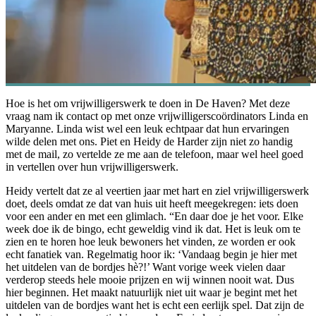
Hoe is het om vrijwilligerswerk te doen in De Haven? Met deze
vraag nam ik contact op met onze vrijwilligerscoördinators Linda en
Maryanne. Linda wist wel een leuk echtpaar dat hun ervaringen
wilde delen met ons. Piet en Heidy de Harder zijn niet zo handig
met de mail, zo vertelde ze me aan de telefoon, maar wel heel goed
in vertellen over hun vrijwilligerswerk.
Heidy vertelt dat ze al veertien jaar met hart en ziel vrijwilligerswerk
doet, deels omdat ze dat van huis uit heeft meegekregen: iets doen
voor een ander en met een glimlach. “En daar doe je het voor. Elke
week doe ik de bingo, echt geweldig vind ik dat. Het is leuk om te
zien en te horen hoe leuk bewoners het vinden, ze worden er ook
echt fanatiek van. Regelmatig hoor ik: ‘Vandaag begin je hier met
het uitdelen van de bordjes hè?!’ Want vorige week vielen daar
verderop steeds hele mooie prijzen en wij winnen nooit wat. Dus
hier beginnen. Het maakt natuurlijk niet uit waar je begint met het
uitdelen van de bordjes want het is echt een eerlijk spel. Dat zijn de