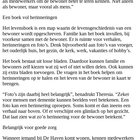
als medewerkers om de bewoner beter te leren kennen. Niet alleen
als bewoner, maar vooral als mens.”
Een boek vol herinneringen
Het levensboek is een map waarin de levensgeschiedenis van een
bewoner wordt opgeschreven. Familie kan het boek invullen, bij
voorkeur samen met de bewoner. Er is ruimte voor verhalen,
herinneringen en foto’s. Denk bijvoorbeeld aan foto’s van vroeger,
het ouderlijk huis, het gezin, de kerk, werk, vakanties of hobby’s.
Het boek bestaat uit losse bladen. Daardoor kunnen familie en
bewoners zelf kiezen wat zij wel of niet willen delen. Ook kunnen
zij extra bladen toevoegen. De vragen in het boek helpen om
herinneringen op te halen en het leven van de bewoner in kaart te
brengen.
“Foto’s zijn daarbij heel belangrijk”, benadrukt Theresia. “Zeker
voor mensen met dementie kunnen beelden veel betekenen. Een
foto kan een herinnering oproepen. Soms komt er dan ineens een
verhaal naar boven. Of er verschijnt een glimlach op het gezicht.
Dat laat zien wat zo’n herinnering voor de bewoner betekent.”
Belangrijk voor goede zorg
Wanneer iemand bij De Haven komt wonen, kennen medewerkers