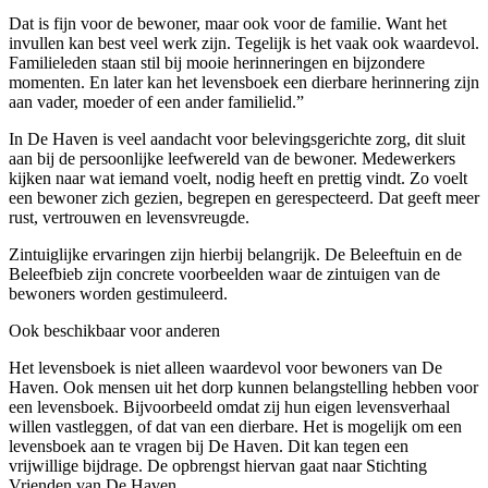
Dat is fijn voor de bewoner, maar ook voor de familie. Want het
invullen kan best veel werk zijn. Tegelijk is het vaak ook waardevol.
Familieleden staan stil bij mooie herinneringen en bijzondere
momenten. En later kan het levensboek een dierbare herinnering zijn
aan vader, moeder of een ander familielid.”
In De Haven is veel aandacht voor belevingsgerichte zorg, dit sluit
aan bij de persoonlijke leefwereld van de bewoner. Medewerkers
kijken naar wat iemand voelt, nodig heeft en prettig vindt. Zo voelt
een bewoner zich gezien, begrepen en gerespecteerd. Dat geeft meer
rust, vertrouwen en levensvreugde.
Zintuiglijke ervaringen zijn hierbij belangrijk. De Beleeftuin en de
Beleefbieb zijn concrete voorbeelden waar de zintuigen van de
bewoners worden gestimuleerd.
Ook beschikbaar voor anderen
Het levensboek is niet alleen waardevol voor bewoners van De
Haven. Ook mensen uit het dorp kunnen belangstelling hebben voor
een levensboek. Bijvoorbeeld omdat zij hun eigen levensverhaal
willen vastleggen, of dat van een dierbare. Het is mogelijk om een
levensboek aan te vragen bij De Haven. Dit kan tegen een
vrijwillige bijdrage. De opbrengst hiervan gaat naar Stichting
Vrienden van De Haven.