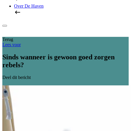
Over De Haven
Terug
Lees voor
Sinds wanneer is gewoon goed zorgen
rebels?
Deel dit bericht