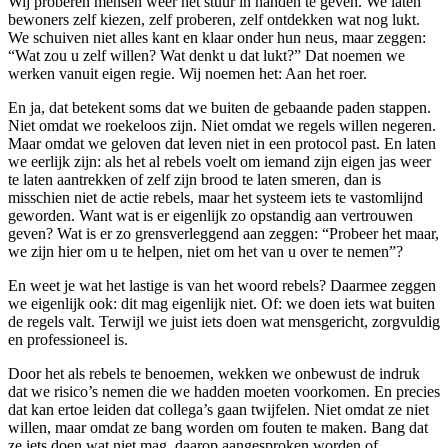
Wij proberen mensen weer het stuur in handen te geven. We laten
bewoners zelf kiezen, zelf proberen, zelf ontdekken wat nog lukt.
We schuiven niet alles kant en klaar onder hun neus, maar zeggen:
“Wat zou u zelf willen? Wat denkt u dat lukt?” Dat noemen we
werken vanuit eigen regie. Wij noemen het: Aan het roer.
En ja, dat betekent soms dat we buiten de gebaande paden stappen.
Niet omdat we roekeloos zijn. Niet omdat we regels willen negeren.
Maar omdat we geloven dat leven niet in een protocol past. En laten
we eerlijk zijn: als het al rebels voelt om iemand zijn eigen jas weer
te laten aantrekken of zelf zijn brood te laten smeren, dan is
misschien niet de actie rebels, maar het systeem iets te vastomlijnd
geworden. Want wat is er eigenlijk zo opstandig aan vertrouwen
geven? Wat is er zo grensverleggend aan zeggen: “Probeer het maar,
we zijn hier om u te helpen, niet om het van u over te nemen”?
En weet je wat het lastige is van het woord rebels? Daarmee zeggen
we eigenlijk ook: dit mag eigenlijk niet. Of: we doen iets wat buiten
de regels valt. Terwijl we juist iets doen wat mensgericht, zorgvuldig
en professioneel is.
Door het als rebels te benoemen, wekken we onbewust de indruk
dat we risico’s nemen die we hadden moeten voorkomen. En precies
dat kan ertoe leiden dat collega’s gaan twijfelen. Niet omdat ze niet
willen, maar omdat ze bang worden om fouten te maken. Bang dat
ze iets doen wat niet mag, daarop aangesproken worden of