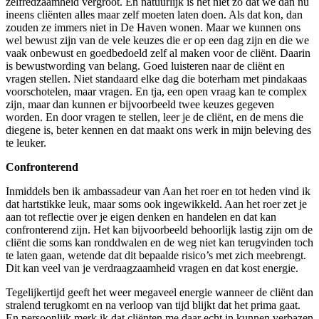
zelfredzaamheid vergroot. En natuurlijk is het niet zo dat we dan nu
ineens cliënten alles maar zelf moeten laten doen. Als dat kon, dan
zouden ze immers niet in De Haven wonen. Maar we kunnen ons
wel bewust zijn van de vele keuzes die er op een dag zijn en die we
vaak onbewust en goedbedoeld zelf al maken voor de cliënt. Daarin
is bewustwording van belang. Goed luisteren naar de cliënt en
vragen stellen. Niet standaard elke dag die boterham met pindakaas
voorschotelen, maar vragen. En tja, een open vraag kan te complex
zijn, maar dan kunnen er bijvoorbeeld twee keuzes gegeven
worden. En door vragen te stellen, leer je de cliënt, en de mens die
diegene is, beter kennen en dat maakt ons werk in mijn beleving des
te leuker.
Confronterend
Inmiddels ben ik ambassadeur van Aan het roer en tot heden vind ik
dat hartstikke leuk, maar soms ook ingewikkeld. Aan het roer zet je
aan tot reflectie over je eigen denken en handelen en dat kan
confronterend zijn. Het kan bijvoorbeeld behoorlijk lastig zijn om de
cliënt die soms kan ronddwalen en de weg niet kan terugvinden toch
te laten gaan, wetende dat dit bepaalde risico’s met zich meebrengt.
Dit kan veel van je verdraagzaamheid vragen en dat kost energie.
Tegelijkertijd geeft het weer megaveel energie wanneer de cliënt dan
stralend terugkomt en na verloop van tijd blijkt dat het prima gaat.
En persoonlijk merk ik dat cliënten me daar echt in kunnen verbazen