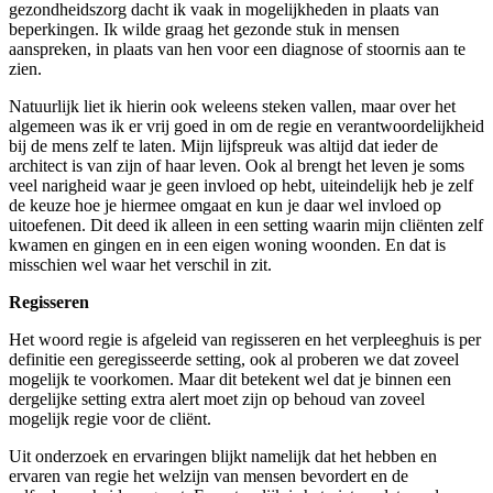
gezondheidszorg dacht ik vaak in mogelijkheden in plaats van
beperkingen. Ik wilde graag het gezonde stuk in mensen
aanspreken, in plaats van hen voor een diagnose of stoornis aan te
zien.
Natuurlijk liet ik hierin ook weleens steken vallen, maar over het
algemeen was ik er vrij goed in om de regie en verantwoordelijkheid
bij de mens zelf te laten. Mijn lijfspreuk was altijd dat ieder de
architect is van zijn of haar leven. Ook al brengt het leven je soms
veel narigheid waar je geen invloed op hebt, uiteindelijk heb je zelf
de keuze hoe je hiermee omgaat en kun je daar wel invloed op
uitoefenen. Dit deed ik alleen in een setting waarin mijn cliënten zelf
kwamen en gingen en in een eigen woning woonden. En dat is
misschien wel waar het verschil in zit.
Regisseren
Het woord regie is afgeleid van regisseren en het verpleeghuis is per
definitie een geregisseerde setting, ook al proberen we dat zoveel
mogelijk te voorkomen. Maar dit betekent wel dat je binnen een
dergelijke setting extra alert moet zijn op behoud van zoveel
mogelijk regie voor de cliënt.
Uit onderzoek en ervaringen blijkt namelijk dat het hebben en
ervaren van regie het welzijn van mensen bevordert en de