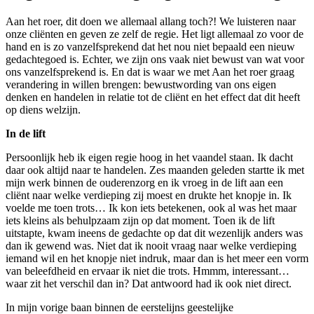
Aan het roer, dit doen we allemaal allang toch?! We luisteren naar
onze cliënten en geven ze zelf de regie. Het ligt allemaal zo voor de
hand en is zo vanzelfsprekend dat het nou niet bepaald een nieuw
gedachtegoed is. Echter, we zijn ons vaak niet bewust van wat voor
ons vanzelfsprekend is. En dat is waar we met Aan het roer graag
verandering in willen brengen: bewustwording van ons eigen
denken en handelen in relatie tot de cliënt en het effect dat dit heeft
op diens welzijn.
In de lift
Persoonlijk heb ik eigen regie hoog in het vaandel staan. Ik dacht
daar ook altijd naar te handelen. Zes maanden geleden startte ik met
mijn werk binnen de ouderenzorg en ik vroeg in de lift aan een
cliënt naar welke verdieping zij moest en drukte het knopje in. Ik
voelde me toen trots… Ik kon iets betekenen, ook al was het maar
iets kleins als behulpzaam zijn op dat moment. Toen ik de lift
uitstapte, kwam ineens de gedachte op dat dit wezenlijk anders was
dan ik gewend was. Niet dat ik nooit vraag naar welke verdieping
iemand wil en het knopje niet indruk, maar dan is het meer een vorm
van beleefdheid en ervaar ik niet die trots. Hmmm, interessant…
waar zit het verschil dan in? Dat antwoord had ik ook niet direct.
In mijn vorige baan binnen de eerstelijns geestelijke