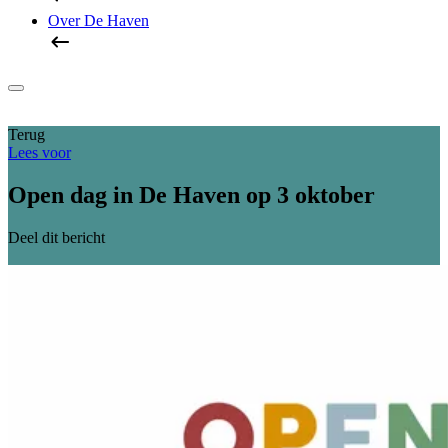
Over De Haven
Terug
Lees voor
Open dag in De Haven op 3 oktober
Deel dit bericht