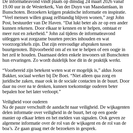
De informatieavond vindt plaats op dinsdag 24 maart 2026 vanaf
19.00 uur in de Westerkerk, Van der Duyn van Maasdamlaan, in
Bunschoten. Bezoekers krijgen praktische informatie en inspiratie.
“Veel mensen willen graag zelfstandig blijven wonen,” zegt John
Post, bestuurder van De Haven. “Dat lukt beter als ze op een ander
kunnen rekenen. Door elkaar te kennen en te helpen, ontstaat er
meer rust en zekerheid.” John zal tijdens de informatieavond
uitleggen wat zorgzame buurten precies inhouden en wat
voorzorgcirkels zijn. Dat zijn eenvoudige afspraken tussen
buurtgenoten. Bijvoorbeeld om af en toe te helpen of een oogje in
het zeil te houden. Daarnaast delen enkele inwoners uit Bunschoten
hun ervaringen. Zo wordt duidelijk hoe dit in de praktijk werkt.
“Voorbereid zijn betekent weten wat er mogelijk is,” aldus Joost
Bakker, sociaal werker bij De Boei. “Niet alleen qua zorg en
juridische zaken, maar ook in de sociale contacten in de buurt. Door
daar nu over na te denken, kunnen toekomstige ouderen beter
bepalen hoe het later verloopt.”
Veiligheid voor ouderen
Na de pauze verschuift de aandacht naar veiligheid. De wijkagenten
delen informatie over veiligheid in de buurt, het op een goede
manier op elkaar letten en het melden van signalen. Ook geven ze
algemene informatie over de rol van de wijkagent en de rol van de
boa’s. Ze gaan graag met de bezoekers in gesprek.