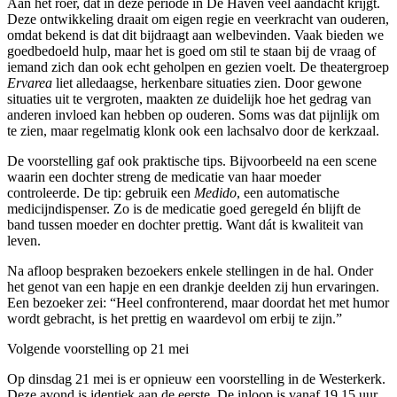
Aan het roer, dat in deze periode in De Haven veel aandacht krijgt.
Deze ontwikkeling draait om eigen regie en veerkracht van ouderen,
omdat bekend is dat dit bijdraagt aan welbevinden. Vaak bieden we
goedbedoeld hulp, maar het is goed om stil te staan bij de vraag of
iemand zich dan ook echt geholpen en gezien voelt. De theatergroep
Ervarea
liet alledaagse, herkenbare situaties zien. Door gewone
situaties uit te vergroten, maakten ze duidelijk hoe het gedrag van
anderen invloed kan hebben op ouderen. Soms was dat pijnlijk om
te zien, maar regelmatig klonk ook een lachsalvo door de kerkzaal.
De voorstelling gaf ook praktische tips. Bijvoorbeeld na een scene
waarin een dochter streng de medicatie van haar moeder
controleerde. De tip: gebruik een
Medido
, een automatische
medicijndispenser. Zo is de medicatie goed geregeld én blijft de
band tussen moeder en dochter prettig. Want dát is kwaliteit van
leven.
Na afloop bespraken bezoekers enkele stellingen in de hal. Onder
het genot van een hapje en een drankje deelden zij hun ervaringen.
Een bezoeker zei: “Heel confronterend, maar doordat het met humor
wordt gebracht, is het prettig en waardevol om erbij te zijn.”
Volgende voorstelling op 21 mei
Op dinsdag 21 mei is er opnieuw een voorstelling in de Westerkerk.
Deze avond is identiek aan de eerste. De inloop is vanaf 19.15 uur,