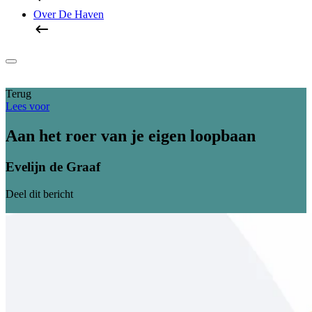
Over De Haven
Terug
Lees voor
Aan het roer van je eigen loopbaan
Evelijn de Graaf
Deel dit bericht