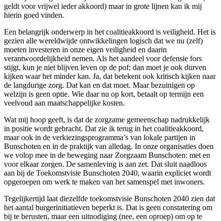
geldt voor vrijwel ieder akkoord) maar in grote lijnen kan ik mij
hierin goed vinden.
Een belangrijk onderwerp in het coalitieakkoord is veiligheid. Het is
gezien alle wereldwijde ontwikkelingen logisch dat we nu (zelf)
moeten investeren in onze eigen veiligheid en daarin
verantwoordelijkheid nemen. Als het aandeel voor defensie fors
stijgt, kun je niet blijven leven op de pof; dan moet je ook durven
kijken waar het minder kan. Ja, dat betekent ook kritisch kijken naar
de langdurige zorg. Dat kan en dat moet. Maar bezuinigen op
welzijn is geen optie. Wie daar nu op kort, betaalt op termijn een
veelvoud aan maatschappelijke kosten.
Wat mij hoop geeft, is dat de zorgzame gemeenschap nadrukkelijk
in positie wordt gebracht. Dat zie ik terug in het coalitieakkoord,
maar ook in de verkiezingsprogramma’s van lokale partijen in
Bunschoten en in de praktijk van alledag. In onze organisaties doen
we volop mee in de beweging naar Zorgzaam Bunschoten: met en
voor elkaar zorgen. De samenleving is aan zet. Dat sluit naadloos
aan bij de Toekomstvisie Bunschoten 2040, waarin expliciet wordt
opgeroepen om werk te maken van het samenspel met inwoners.
Tegelijkertijd laat diezelfde toekomstvisie Bunschoten 2040 zien dat
het aantal burgerinitiatieven beperkt is. Dat is geen constatering om
bij te berusten, maar een uitnodiging (nee, een oproep) om op te